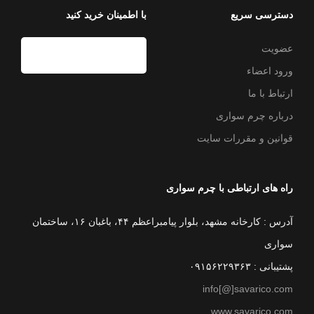
دسترسی سریع
با اطمینان خرید کنید
عضویت
ورود اعضاء
ارتباط با ما
درباره چرم سواری
قوانین و مقررات سایت
راه های ارتباطی با چرم سواری
آدرس : کارخانه مشهد، بلوار پیامبراعظم ۴۴، باغبان ۱۶، ساختمان
سواری
پشتیبانی : ۰۹۱۵۶۲۲۹۳۶۳
info[@]savarico.com
www.savarico.com